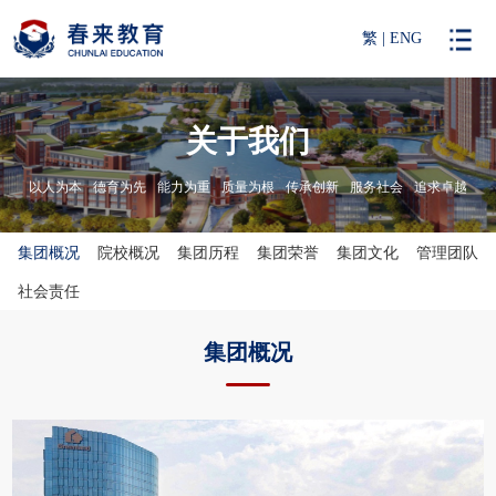
繁
|
ENG
关于我们
以人为本
德育为先
能力为重
质量为根
传承创新
服务社会
追求卓越
集团概况
院校概况
集团历程
集团荣誉
集团文化
管理团队
社会责任
集团概况