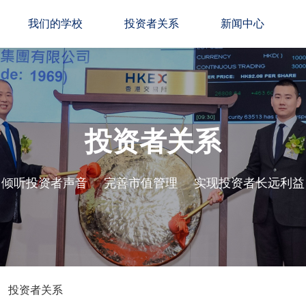
我们的学校
投资者关系
新闻中心
投资者关系
倾听投资者声音
完善市值管理
实现投资者长远利益
投资者关系