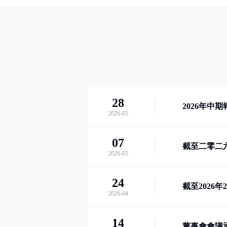
28
2026年中期
2026-05
07
截至二零二
2026-05
24
截至2026
2026-04
14
董事會會議