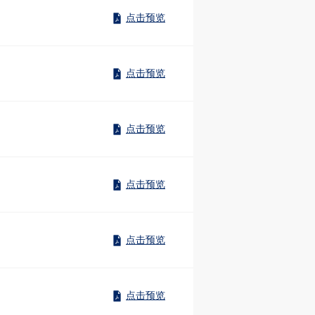
点击预览
点击预览
点击预览
点击预览
点击预览
点击预览