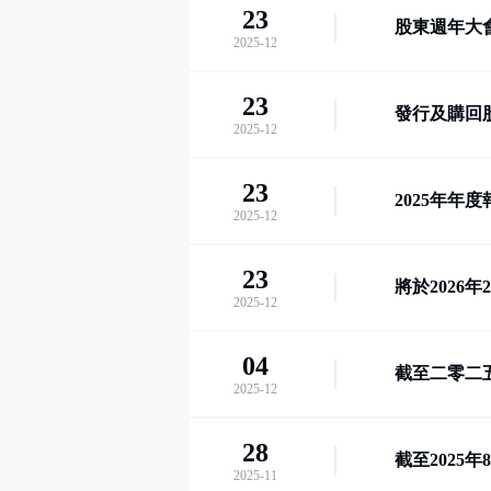
23
股東週年大
2025-12
23
發行及購回
2025-12
23
2025年年度
2025-12
23
將於2026
2025-12
04
截至二零二
2025-12
28
截至2025
2025-11