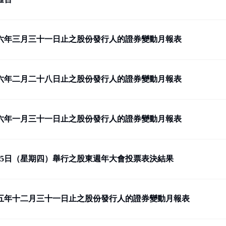
六年三月三十一日止之股份發行人的證券變動月報表
六年二月二十八日止之股份發行人的證券變動月報表
六年一月三十一日止之股份發行人的證券變動月報表
2月5日（星期四）舉行之股東週年大會投票表決結果
五年十二月三十一日止之股份發行人的證券變動月報表