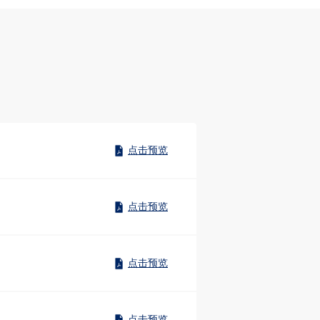
点击预览
点击预览
点击预览
点击预览