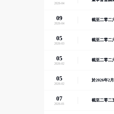
2026-04
09
截至二零二
2026-04
05
截至二零二
2026-03
05
截至二零二
2026-02
05
於2026年
2026-02
07
截至二零二
2026-01