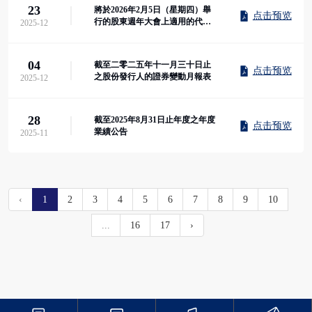
23
將於2026年2月5日（星期四）舉
点击预览
行的股東週年大會上適用的代表
2025-12
委任表格
04
截至二零二五年十一月三十日止
点击预览
之股份發行人的證券變動月報表
2025-12
28
截至2025年8月31日止年度之年度
点击预览
業績公告
2025-11
‹
1
2
3
4
5
6
7
8
9
10
...
16
17
›