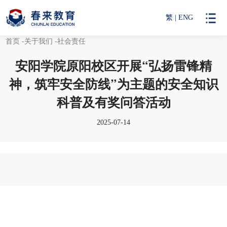
繁
|
ENG
首页
-关于我们
-社会责任
安阳学院原阳校区开展“弘扬雷锋精
神，筑牢安全防线”为主题的安全知识
科普及有奖问答活动
2025-07-14