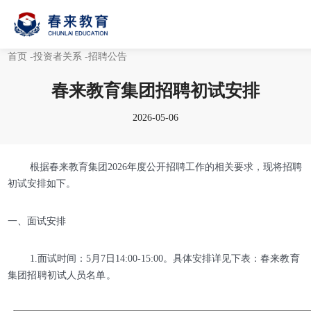
首页
-投资者关系
-招聘公告
春来教育集团招聘初试安排
2026-05-06
根据春来教育集团2026年度公开招聘工作的相关要求，现将招聘
初试安排如下。
一、面试安排
1.面试时间：5月7日14:00-15:00。具体安排详见下表：
春来教育
集团招聘初试人员名单。