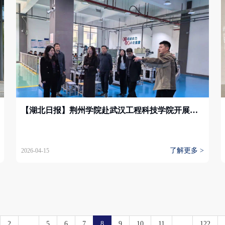
【湖北日报】荆州学院赴武汉工程科技学院开展交流学习 共探高等教育发展新路径
了解更多 >
2026-04-15
2
...
5
6
7
8
9
10
11
...
122