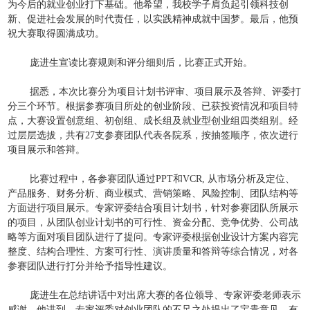
为今后的就业创业打下基础。他希望，我校学子肩负起引领科技创
新、促进社会发展的时代责任，以实践精神成就中国梦。最后，他预
祝大赛取得圆满成功。
庞进生宣读比赛规则和评分细则后，比赛正式开始。
据悉，本次比赛分为项目计划书评审、项目展示及答辩、评委打
分三个环节。根据参赛项目所处的创业阶段、已获投资情况和项目特
点，大赛设置创意组、初创组、成长组及就业型创业组四类组别。经
过层层选拔，共有27支参赛团队代表各院系，按抽签顺序，依次进行
项目展示和答辩。
比赛过程中，各参赛团队通过PPT和VCR, 从市场分析及定位、
产品服务、财务分析、商业模式、营销策略、风险控制、团队结构等
方面进行项目展示。专家评委结合项目计划书，针对参赛团队所展示
的项目，从团队创业计划书的可行性、资金分配、竞争优势、公司战
略等方面对项目团队进行了提问。专家评委根据创业设计方案内容完
整度、结构合理性、方案可行性、演讲质量和答辩等综合情况，对各
参赛团队进行打分并给予指导性建议。
庞进生在总结讲话中对出席大赛的各位领导、专家评委老师表示
感谢。他讲到，专家评委对创业团队的不足之处提出了宝贵意见，有