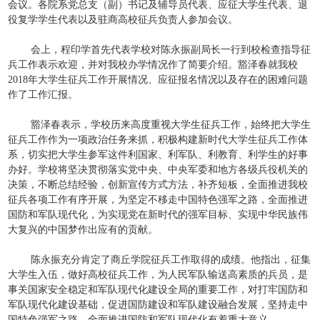
会议。各院系党总支（副）书记及辅导员代表、应征大学生代表、退
役复学学生代表以及驻商高校征兵负责人参加会议。
会上，程印学首先代表学校对陈永振副局长一行到校检查指导征
兵工作表示欢迎，并对我校办学情况作了简要介绍。豁泽春就我校
2018年大学生征兵工作开展情况、应征报名情况以及存在的困难问题
作了工作汇报。
豁泽春表示，学校历来高度重视大学生征兵工作，始终把大学生
征兵工作作为一项政治任务来抓，积极构建新时代大学生征兵工作体
系，切实把大学生参军这件利国家、利军队、利教育、利学生的好事
办好。学校将坚决贯彻落实党中央、中央军委和地方各级兵役机关的
决策，不断总结经验，创新宣传方式方法，补齐短板，全面推进我校
征兵各项工作有序开展，为坚定不移走中国特色强军之路，全面推进
国防和军队现代化，为实现党在新时代的强军目标、实现中华民族伟
大复兴的中国梦作出应有的贡献。
陈永振充分肯定了商丘学院征兵工作取得的成绩。他指出，征集
大学生入伍，做好高校征兵工作，为人民军队输送高素质的兵员，是
事关国家安全稳定和军队现代化建设全局的重要工作，对打牢国防和
军队现代化建设基础，促进国防建设和军队建设融合发展，坚持走中
国特色强军之路，全面推进国防和军队现代化有着重大意义。