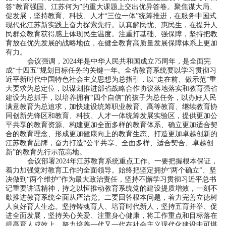
答“教育强国、江苏何为”的重大课题上交出优异答卷。聚焦谋大局、
促发展，坚持教育、科技、人才“三位一体”统筹推进，在服务中国式
现代化江苏新实践上奋力探索先行。认真解民忧、惠民生，在提升人
民群众教育获得感上体现民生温度。注重打基础、强保障，坚持把教
育放在优先发展的战略地位，在健全教育高质量发展保障体系上更加
有力。
会议强调，
2024年是中华人民共和国成立75周年，是全面完
成“十四五”规划目标任务的关键一年。全省教育系统要以学习贯彻习
近平新时代中国特色社会主义思想为总指引，以“走在前、做示范”重
大要求为总定位，以谋划推进部省战略合作协议落地落实和教育强省
建设为总抓手，以培养拥有“四个自信”的孩子为总任务，以办好人民
满意教育为总追求，加快建设统筹职业教育、高等教育、继续教育协
同创新先锋区和教育、科技、人才一体统筹发展实验区，提供更加公
平共享的教育资源、构建更加全面多样的教育体系、确立更加适合契
合的教育理念、形成更加健康向上的教育生态、打造更加卓越创新的
江苏教育品牌，奋力打造“公平共享、全面多样、适合契合、卓越创
新”的教育先行示范高地。
会议部署
2024年江苏教育系统重点工作。一要把握根本保证，
着力加强党对教育工作的全面领导。始终把坚定拥护“两个确立”、坚
决做到“两个维护”作为最大政治责任，坚持不懈学习贯彻习近平总书
记重要讲话精神，持之以恒推动教育系统党的建设提质增效，一刻不
歇推进教育系统全面从严治党。二要回答根本问题，着力完善立德树
人良好育人生态。坚持铸魂育人、培育时代新人，坚持五育并举、促
进全面发展，坚持关心关爱、注重身心健康，将工作重点和目标落在
提高育人成效上，努力培养一代又一代在社会主义现代化建设中可堪