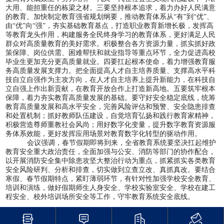
大用、能担重任的栋梁之材。三要坚持根本追求，着力办好人民满意
的教育。加快制定教育强省规划纲要，推动教育体系从“有”到“优”、
由“优”向“强”，夯实基础教育基点，打造职业教育新增长极，发挥高
等教育龙头作用，构建服务全民终身学习的教育体系，更好满足人民
群众对高质量教育的美好需求。积极整合各方资源力量，抓实抓好政
策保障、岗位供需、困难帮扶和就业指导等重点环节，全力促进高校
毕业生更加充分更高质量就业。四要扛起根本使命，着力增强教育服
务高质量发展支撑力。把全面提高人才自主培养质量、支撑高水平科
技自立自强作为主攻方向，在人才自主培养上提升新能力，在科技自
立自强上作出新贡献，在教育开放合作上打造新高地。五要筑牢根本
保障，着力夯实教育高质量发展的基础。要守好安全稳定底线，统筹
教育高质量发展和高水平安全，完善风险评估和预警、安全隐患排查
和处置机制；抓好教师队伍建设，自觉培育弘扬和践行教育家精神，
积极营造尊师重教社会风尚；用好数字化变量，提升数字教育资源服
务体系效能，更好发挥应用场景对教育数字化转型的驱动作用。
会议强调，春节假期即将到来，全省教育系统要坚决扛起维护
教育安全重大政治责任，全面加强与公安、消防等部门的协作配合，
以开展消防安全集中除患攻坚大整治行动为重点，抓紧抓实各类教育
安全风险研判、分析和排查，切实做到立查立改、真抓真改。要结合
寒假、春节假期特点，紧盯薄弱环节，有针对性加强学校安全教育、
培训和演练，做好假期师生人身安全、学校实验室安全、学校在建工
程安全、校外培训场所安全等工作，守牢教育系统安全底线。