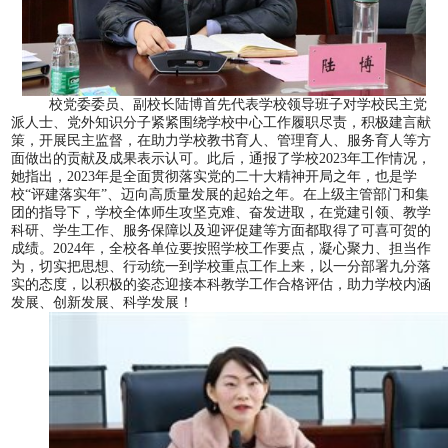
校党委委员、副校长陆博首先代表学校领导班子对学校民主党
派人士、党外知识分子紧紧围绕学校中心工作履职尽责，积极建言献
策，开展民主监督，在助力学校教书育人、管理育人、服务育人等方
面做出的贡献及成果表示认可。此后，通报了学校
2023
年工作情况，
她指出，
2023
年是全面贯彻落实党的二十大精神开局之年，也是学
校“评建落实年”、迈向高质量发展的起始之年。在上级主管部门和集
团的指导下，学校全体师生攻坚克难、奋发进取，在党建引领、教学
科研、学生工作、服务保障以及迎评促建等方面都取得了可喜可贺的
成绩。
2024
年，全校各单位要按照学校工作要点，凝心聚力、担当作
为，切实把思想、行动统一到学校重点工作上来，以一分部署九分落
实的态度，以积极的姿态迎接本科教学工作合格评估，助力学校内涵
发展、创新发展、科学发展！