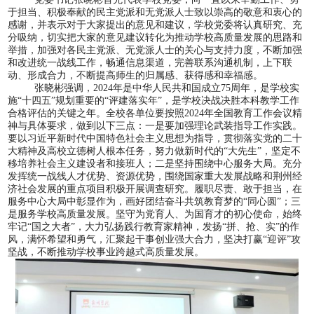
于担当、积极奉献的民主党派和无党派人士致以崇高的敬意和衷心的
感谢，并表示对于大家提出的意见和建议，学校党委将认真研究、充
分吸纳，切实把大家的意见建议转化为推动学校高质量发展的思路和
举措，加强对各民主党派、无党派人士的关心与支持力度，不断加强
和改进统一战线工作，畅通信息渠道，完善联系沟通机制，上下联
动、形成合力，不断提高师生的归属感、获得感和幸福感。
张晓彬强调，
2024
年是中华人民共和国成立
75
周年，是学校实
施“十四五”规划重要的“评建落实年”，是学校决战决胜本科教学工作
合格评估的关键之年。全校各单位要按照
2024
年全国教育工作会议精
神与具体要求，做到以下三点：一是要加强理论武装指导工作实践。
要以习近平新时代中国特色社会主义思想为指导，贯彻落实党的二十
大精神及高校立德树人根本任务，努力做新时代的“大先生”，坚定不
移培养社会主义建设者和接班人；二是坚持围绕中心服务大局。充分
发挥统一战线人才优势、资源优势，围绕国家重大发展战略和荆州经
济社会发展的重点项目积极开展调查研究。履职尽责、敢于担当，在
服务中心大局中彰显作为，画好团结奋斗共筑教育梦的“同心圆”；三
是服务学校高质量发展。坚守为党育人、为国育才的初心使命，始终
牢记“国之大者”，大力弘扬践行教育家精神，发扬“拼、抢、实”的作
风，满怀希望和勇气，汇聚起干事创业强大合力，坚决打赢“迎评”攻
坚战，不断推动学校事业跨越式高质量发展。