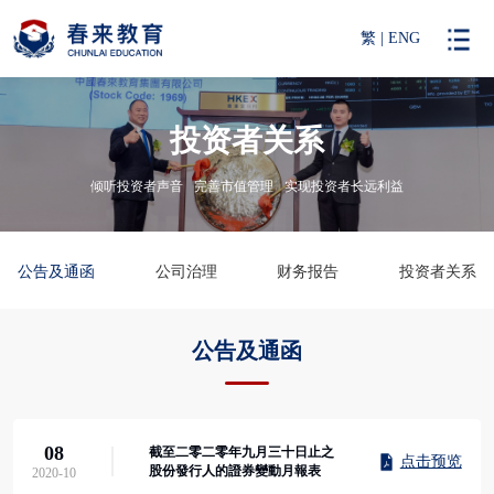
繁
|
ENG
投资者关系
倾听投资者声音
完善市值管理
实现投资者长远利益
公告及通函
公司治理
财务报告
投资者关系
公告及通函
08
截至二零二零年九月三十日止之
点击预览
股份發行人的證券變動月報表
2020-10