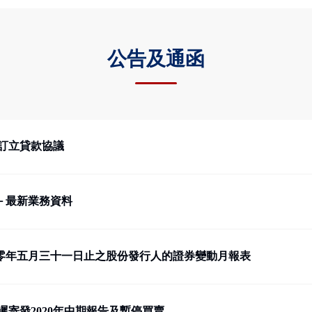
公告及通函
 訂立貸款協議
－最新業務資料
零年五月三十一日止之股份發行人的證券變動月報表
遲寄發2020年中期報告及暫停買賣