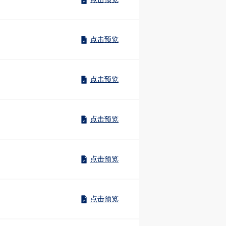
点击预览
点击预览
点击预览
点击预览
点击预览