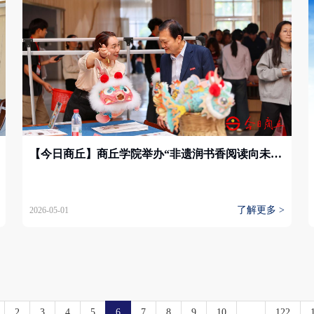
【今日商丘】商丘学院举办“非遗润书香阅读向未来”读书节
了解更多 >
2026-05-01
2
3
4
5
6
7
8
9
10
...
122