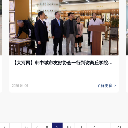
【大河网】韩中城市友好协会一行到访商丘学院应用科技学院 共探教育文化合作新路径
了解更多 >
2026-04-06
2
...
6
7
8
9
10
11
12
...
123