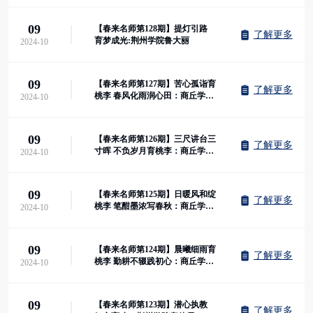
09
【春来名师第128期】提灯引路
了解更多
育梦成光:荆州学院鲁大丽
2024-10
09
【春来名师第127期】苦心孤诣育
了解更多
桃李 春风化雨润心田：商丘学院
2024-10
应用科技学院姬湘涵
09
【春来名师第126期】三尺讲台三
了解更多
寸晖 不负岁月育桃李：商丘学院
2024-10
应用科技学院温凤惠
09
【春来名师第125期】日暖风和绽
了解更多
桃李 笔酣墨浓写春秋：商丘学院
2024-10
杜留杰
09
【春来名师第124期】晨曦细雨育
了解更多
桃李 勤耕不辍践初心：商丘学
2024-10
院“双师型”教师崔颖
09
【春来名师第123期】潜心执教
了解更多