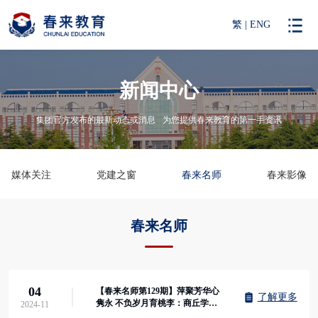
繁
|
ENG
新闻中心
集团官方发布的最新动态或消息
为您提供春来教育的第一手资讯
媒体关注
党建之窗
春来名师
春来影像
春来名师
04
【春来名师第129期】萍聚芳华心
了解更多
隽永 不负岁月育桃李：商丘学院
2024-11
应用科技学院姜丹