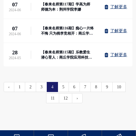
07
【春来名师第117期】学高为师
了解更多
师德为本：荆州学院李娜
2024-06
07
【春来名师第116期】痴心一片终
了解更多
不悔 只为桃李竞相开：商丘学院
2024-06
黄杰英
28
【春来名师第115期】乐教爱生
了解更多
潜心育人：商丘学院应用科技学
2024-05
院毛笑笑
‹
1
2
3
4
5
6
7
8
9
10
11
12
›