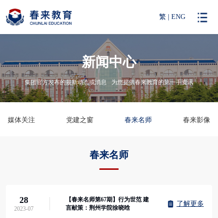
繁
|
ENG
新闻中心
集团官方发布的最新动态或消息
为您提供春来教育的第一手资讯
媒体关注
党建之窗
春来名师
春来影像
春来名师
28
【春来名师第67期】行为世范 建
了解更多
言献策：荆州学院徐晓晗
2023-07