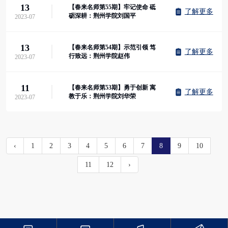
13
【春来名师第55期】牢记使命 砥
了解更多
砺深耕：荆州学院刘国平
2023-07
13
【春来名师第54期】示范引领 笃
了解更多
行致远：荆州学院赵伟
2023-07
11
【春来名师第53期】勇于创新 寓
了解更多
教于乐：荆州学院刘华荣
2023-07
‹
1
2
3
4
5
6
7
8
9
10
11
12
›