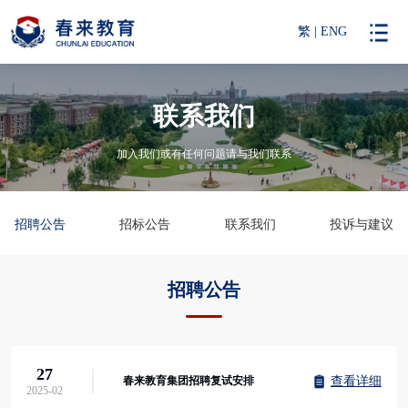
繁
|
ENG
联系我们
加入我们或有任何问题请与我们联系
招聘公告
招标公告
联系我们
投诉与建议
招聘公告
27
查看详细
春来教育集团招聘复试安排
2025-02