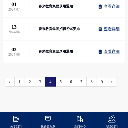
01
查看详细
春来教育集团录用通知
2024-07
13
查看详细
春来教育集团招聘初试安排
2024-06
03
查看详细
春来教育集团录用通知
2024-06
‹
1
2
3
4
5
6
7
8
9
›
关于我们
投资者关系
新闻中心
联系我们