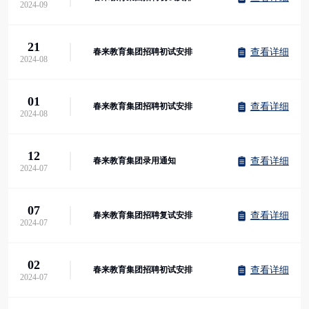
2024-09
21
查看详细
春来教育集团招聘初试安排
2024-08
01
查看详细
春来教育集团招聘初试安排
2024-08
12
查看详细
春来教育集团录用通知
2024-07
07
查看详细
春来教育集团招聘复试安排
2024-07
02
查看详细
春来教育集团招聘初试安排
2024-07