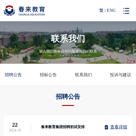
繁
|
ENG
联系我们
加入我们或有任何问题请与我们联系
招聘公告
招标公告
联系我们
投诉与建议
招聘公告
22
查看详细
春来教育集团招聘初试安排
2024-10