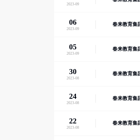
2023-09
06
春来教育集
2023-09
05
春来教育集
2023-09
30
春来教育集
2023-08
24
春来教育集
2023-08
22
春来教育集
2023-08