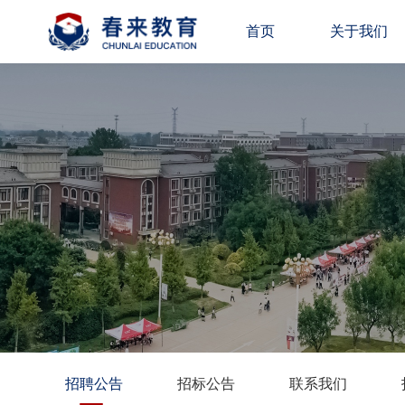
首页
关于我们
招聘公告
招标公告
联系我们