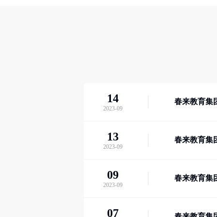
14
春来教育集
2023-09
13
春来教育集
2023-09
09
春来教育集
2023-09
07
春来教育集