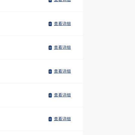
查看详细
查看详细
查看详细
查看详细
查看详细