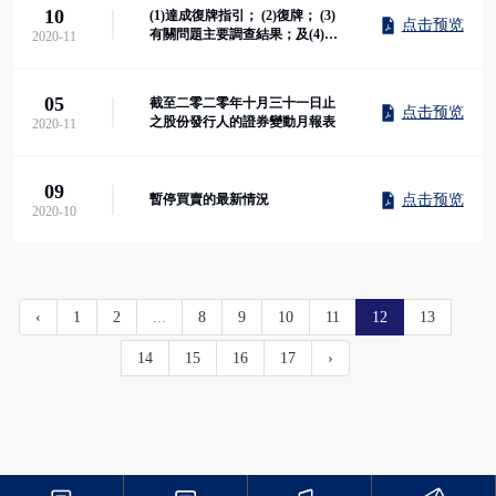
10
(1)達成復牌指引； (2)復牌； (3)
点击预览
有關問題主要調查結果；及(4)內
2020-11
部控制審查...
05
截至二零二零年十月三十一日止
点击预览
之股份發行人的證券變動月報表
2020-11
09
点击预览
暫停買賣的最新情況
2020-10
‹
1
2
...
8
9
10
11
12
13
14
15
16
17
›