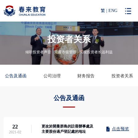
繁
|
ENG
投资者关系
倾听投资者声音
完善市值管理
实现投资者长远利益
公告及通函
公司治理
财务报告
投资者关系
公告及通函
22
更改於開曼群島的註冊辦事處及
点击预览
主要股份過戶登記處的地址
2021-02