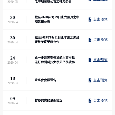
之中期業績公告之補充公告
2020-05
30
截至2020年2月29日止六個月之中
点击预览
期業績公告
2020-04
30
截至2019年8月31日止年度之未經
点击预览
審核年度業績公告
2020-04
24
進一步延遲寄發通函主要交易—
点击预览
簽訂蘇州科技大學天平學院轉設
2020-04
辦學協議
18
点击预览
董事會會議通告
2020-04
09
点击预览
暫停買賣的最新情況
2020-04