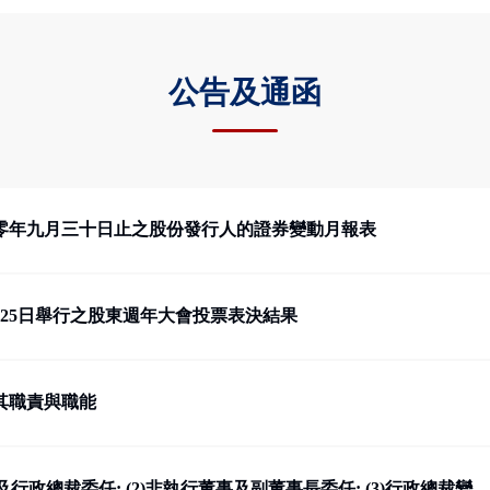
公告及通函
零年九月三十日止之股份發行人的證券變動月報表
9月25日舉行之股東週年大會投票表決結果
其職責與職能
及行政總裁委任; (2)非執行董事及副董事長委任; (3)行政總裁變...